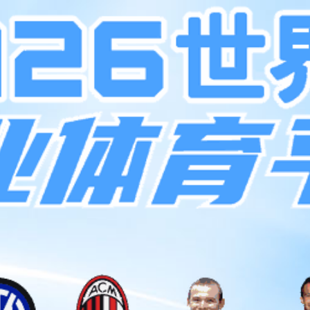
开云简介
开云全站App
开云APP下载
开云活
事观察
超热门赛事观察
赛程提醒
实时比分
APP入口
、比分是否及时、入口是否稳定以及移动端是否方便查看。围绕