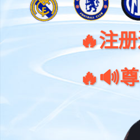
对于关注Kaiyun赛事数据的用户来说，单
引擎理解页面主题。
中超的比赛节奏、关键球员和近期战绩会影响
交叉查看。
移动端体验是开云体育相关关键词的重要搜索
的栏目结构。
本文不使用无法证明的强承诺表述，而是围绕
延伸阅读时，可以把中超近期进攻效率、英超防守
更稳。
对于Bing收录，文章页保持一个主要意图：
更多内容可继续浏览
赛事数据
、
新闻资讯
与
A