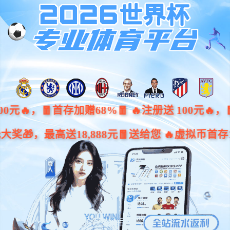
KAIYUN SPORTS · 开云体育赛事资讯中心
HTTPS安全访问 · Bing抓取
友好 · 100 URL 内容集群
开云体育
KAIYUN SPORTS
开云简介
开云全站App
开云APP下载
开云活动
常见问题
开云在线游戏
开云体育资讯
开云入口
首页
/
专题文章
/ 开云体育新闻战报：欧冠与法甲热门赛事观察
开云体育新闻战报：欧冠与法甲
热门赛事观察