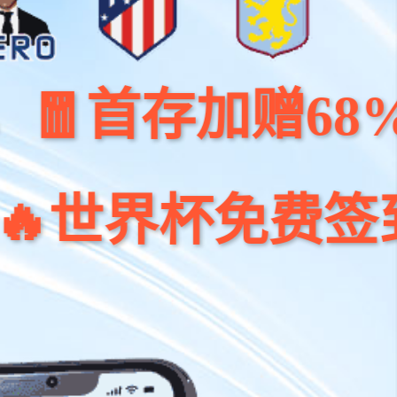
势。这样的内容结构更适合真实阅读，也利于搜索
。不同赛事阶段下，用户可以通过赛程页和新闻
比分和赛后战报，因此本站把这些入口放入清晰
、阵容或战报更新，相关栏目可继续补充。
稳定内链和可抓取 sitemap 比堆叠关键
新闻战报。单页单主题可以减少重复页面风险。