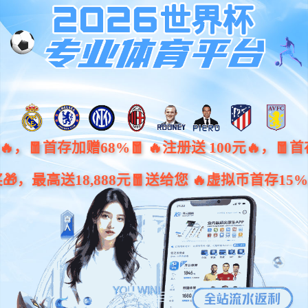
KAIYUN SPORTS · 开云体育赛事资讯中心
HTTPS安全访问 · Bing抓取
友好 · 100 URL 内容集群
开云体育
KAIYUN SPORTS
开云简介
开云全站App
开云APP下载
开云活动
常见问题
开云在线游戏
开云体育资讯
开云入口
首页
/
专题文章
/ 开云体育伤停信息：中超与美洲杯热门赛事观察
开云体育伤停信息：中超与美洲
杯热门赛事观察