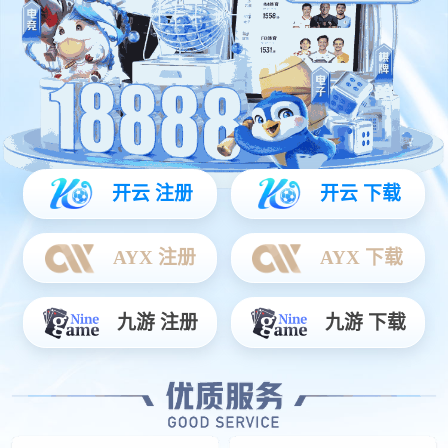
开云体育
Kaiyun
中超
美洲杯
伤停信息
实时比分
APP入口
开云体育相关搜索用户通常关注赛事是否清晰、比
分是否及时、入口是否稳定以及移动端是否方便查
看。围绕中超和美洲杯的热门比赛，本文从伤停信
息角度整理公开体育资讯。
对于关注Kaiyun赛事数据的用户来说，单看结果不
够，还需要结合赛程时间、球队状态、阵容变化和
积分形势。这样的内容结构更适合真实阅读，也利
于搜索引擎理解页面主题。
中超的比赛节奏、关键球员和近期战绩会影响赛前
热度；美洲杯则需要关注防守稳定性、替补深度和