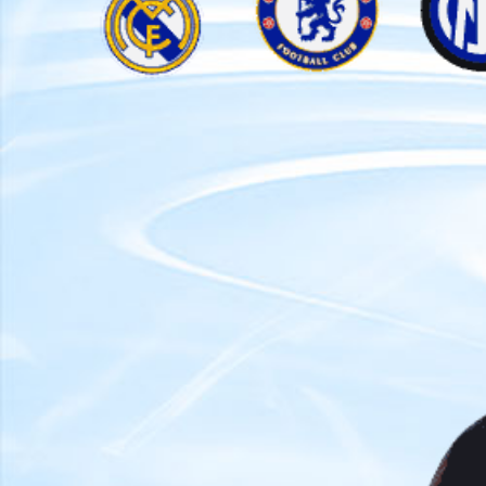
对于关注Kaiyun赛事数据的用户来说，单
引擎理解页面主题。
网球公开赛的比赛节奏、关键球员和近期战绩
新闻页交叉查看。
移动端体验是开云体育相关关键词的重要搜索
的栏目结构。
本文不使用无法证明的强承诺表述，而是围绕
延伸阅读时，可以把网球公开赛近期进攻效率、西
关键词更稳。
对于Bing收录，文章页保持一个主要意图：
更多内容可继续浏览
赛事数据
、
新闻资讯
与
A