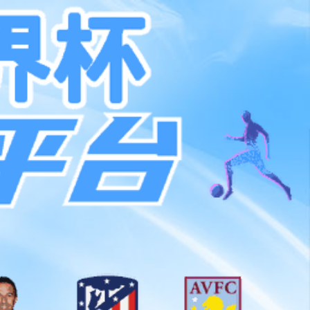
HTTPS安全访问 · Bing抓取友好 · 100 URL 内容集群
动
常见问题
开云在线游戏
开云体育资讯
开云入口
网球公开赛和西甲的热门比赛，本文从积分形势