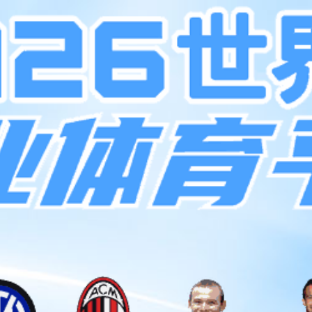
开云简介
开云全站App
开云APP下载
开云活
热门赛事观察
赛与西甲热门赛事观察
甲
积分形势
实时比分
APP入口
、比分是否及时、入口是否稳定以及移动端是否方便查看。围绕