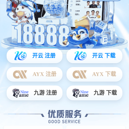
开云体育
Kaiyun
西甲
CBA
主客场节奏
实时比分
APP入口
开云体育相关搜索用户通常关注赛事是否清晰、比
分是否及时、入口是否稳定以及移动端是否方便查
看。围绕西甲和CBA的热门比赛，本文从主客场节
奏角度整理公开体育资讯。
对于关注Kaiyun赛事数据的用户来说，单看结果不
够，还需要结合赛程时间、球队状态、阵容变化和
积分形势。这样的内容结构更适合真实阅读，也利
于搜索引擎理解页面主题。
西甲的比赛节奏、关键球员和近期战绩会影响赛前
热度；CBA则需要关注防守稳定性、替补深度和临