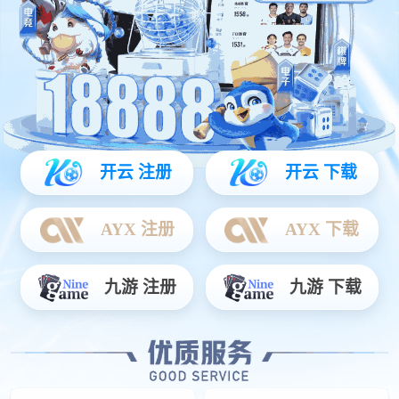
开云体育
Kaiyun
英超
意甲
主客场节奏
实时比分
APP入口
开云体育相关搜索用户通常关注赛事是否清晰、比
分是否及时、入口是否稳定以及移动端是否方便查
看。围绕英超和意甲的热门比赛，本文从主客场节
奏角度整理公开体育资讯。
对于关注Kaiyun赛事数据的用户来说，单看结果不
够，还需要结合赛程时间、球队状态、阵容变化和
积分形势。这样的内容结构更适合真实阅读，也利
于搜索引擎理解页面主题。
英超的比赛节奏、关键球员和近期战绩会影响赛前
热度；意甲则需要关注防守稳定性、替补深度和临