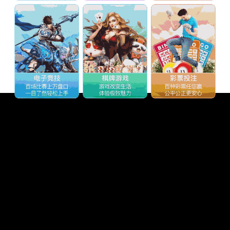
对于Bing收录，文章页保持一个主要意图：例如开
云体育APP入口、实时比分查看、赛程提醒、球队
阵容或新闻战报。单页单主题可以减少重复页面风
险。
更多内容可继续浏览
赛事数据
、
新闻资讯
与
APP
入口指南
。
© 开云体育 KAIYUN SPORTS 赛事资讯中心 · 本站采用
ky-sport.com 同类信息架构重做，提供赛事资讯、开云
APP入口说明、热门游戏栏目和 Bing SEO 内容集群。