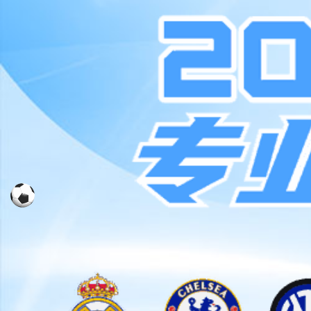
KAIYUN SPORTS · 开云体育赛事资讯中心
开云体育
KAIYUN SPORTS
首页
/ 隐私政策 - kaiiyunn.com
隐私政策 - kaiiyunn.com
说明kaiiyunn.com在访问日志、数据安
隐私政策 - kaiiyunn.com围绕开云体
述和 canonical，避免重复门页。
隐私政策 - kaiiyunn.com围绕开云体