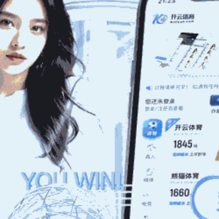
事观察
观察
观察
察
事观察
事观察