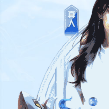
开云体育球队阵容：意甲与CBA热门赛事观察
开云体育积分形势：网球公开赛与西甲热门赛
开云体育赛程提醒：电竞赛事与CBA热门赛事
开云体育球队阵容：世界杯与美洲杯热门赛事
开云体育数据解读：德甲与意甲热门赛事观察
开云体育赛程提醒：亚冠与美洲杯热门赛事观
开云体育主客场节奏：电竞赛事与CBA热门赛
开云体育数据解读：电竞赛事与美洲杯热门赛